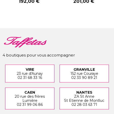
Prix
Prix
192,00 €
201,00 €
4 boutiques pour vous accompagner
VIRE
GRANVILLE
23 rue d'Aunay
152 rue Couraye
02 31 68 33 16
02 33 90 89 21
CAEN
NANTES
20 rue des frères
ZA St Anne
Lumière
St Etienne de Montluc
02 31 99 06 86
02 28 03 63 71