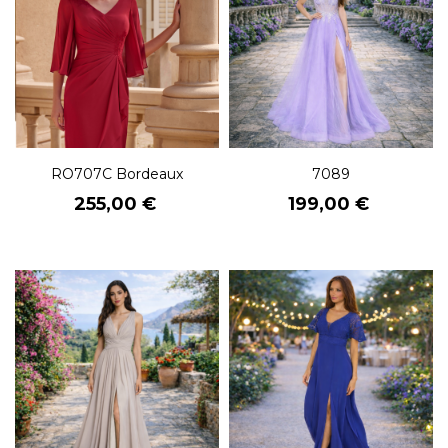
RO707C Bordeaux
7089
Prix
Prix
255,00 €
199,00 €