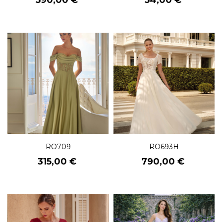
590,00 €
54,00 €
RO709
RO693H
Prix
Prix
315,00 €
790,00 €