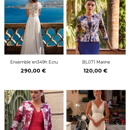
Ensemble en349h Ecru
BL071 Marine
Prix
Prix
290,00 €
120,00 €