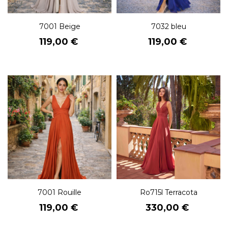
7001 Beige
7032 bleu
Prix
Prix
119,00 €
119,00 €
7001 Rouille
Ro715l Terracota
Prix
Prix
119,00 €
330,00 €