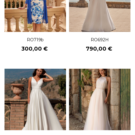
RO719b
RO692H
Prix
Prix
300,00 €
790,00 €