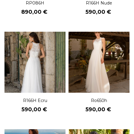
RP086H
R166H Nude
Prix
Prix
890,00 €
590,00 €
R166H Ecru
Ro650h
Prix
Prix
590,00 €
590,00 €