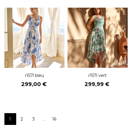
r157l bleu
r157l vert
Prix
Prix
299,00 €
299,99 €
1
2
3
16
…