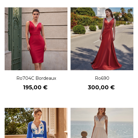
Ro704C Bordeaux
Ro690
Prix
Prix
195,00 €
300,00 €