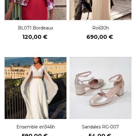
BL071 Bordeaux
Ro630h
Prix
Prix
120,00 €
690,00 €
Ensemble en346h
Sandales RG-007
Prix
Prix