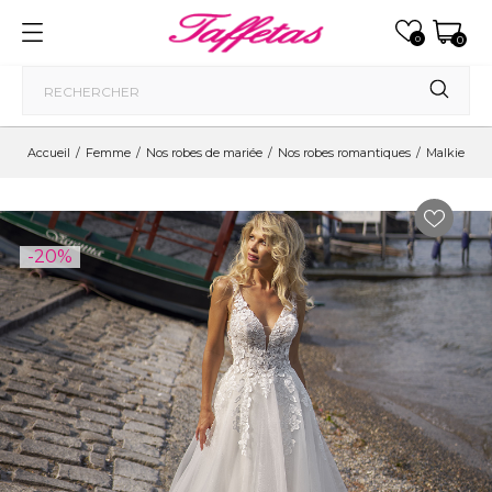
0
0
Accueil
Femme
Nos robes de mariée
Nos robes romantiques
Malkie
-20%