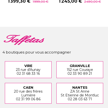
Prix
Prix
Prix
Prix
1 399,30 €
1 245,00 €
1 999,00 €
2 490,00 €
de
de
base
base
4 boutiques pour vous accompagner
VIRE
GRANVILLE
23 rue d'Aunay
152 rue Couraye
02 31 68 33 16
02 33 90 89 21
CAEN
NANTES
20 rue des frères
ZA St Anne
Lumière
St Etienne de Montluc
02 31 99 06 86
02 28 03 63 71