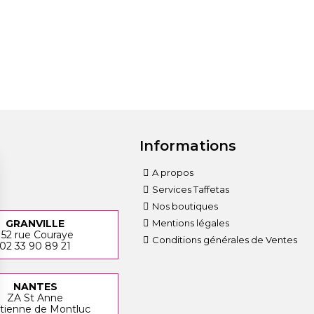
Informations
A propos
Services Taffetas
Nos boutiques
Mentions légales
GRANVILLE
152 rue Couraye
Conditions générales de Ventes
02 33 90 89 21
NANTES
ZA St Anne
Etienne de Montluc