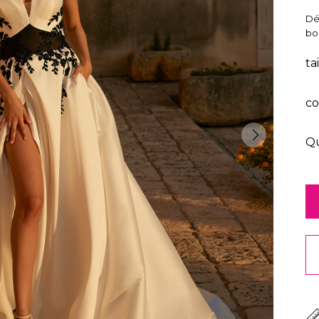
Dé
bo
ta
co
Qu