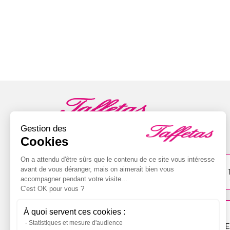
Gestion des
4 boutiques pour vous accompagner
Cookies
On a attendu d'être sûrs que le contenu de ce site vous intéresse
VIRE
avant de vous déranger, mais on aimerait bien vous
23 rue d'Aunay
accompagner pendant votre visite...
02 31 68 33 16
C'est OK pour vous ?
CAEN
À quoi servent ces cookies :
20 rue des frères Lumière
Statistiques et mesure d'audience
02 31 99 06 86
St 