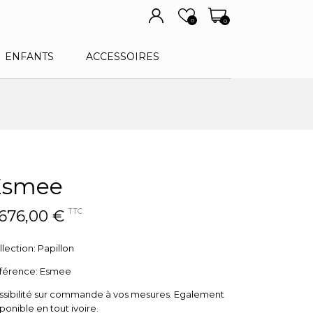
0
0
ENFANTS
ACCESSOIRES
Esmee
 676,00 €
TTC
lection: Papillon
férence: Esmee
ssibilité sur commande à vos mesures. Egalement
ponible en tout ivoire.