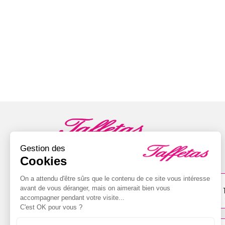
Gestion des
4 boutiques pour vous accompagner
Cookies
On a attendu d'être sûrs que le contenu de ce site vous intéresse
VIRE
avant de vous déranger, mais on aimerait bien vous
23 rue d'Aunay
accompagner pendant votre visite...
02 31 68 33 16
C'est OK pour vous ?