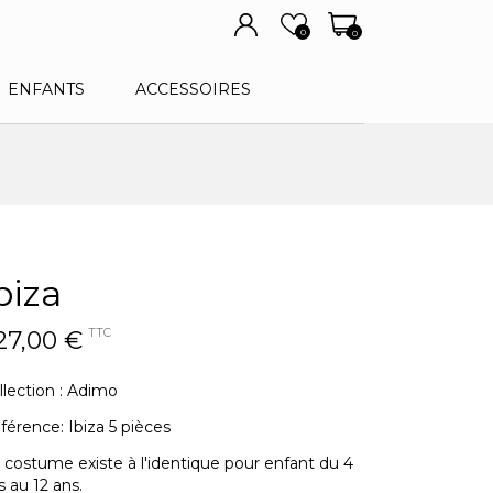
0
0
ENFANTS
ACCESSOIRES
biza
27,00 €
TTC
llection : Adimo
férence: Ibiza 5 pièces
 costume existe à l'identique pour enfant du 4
s au 12 ans.