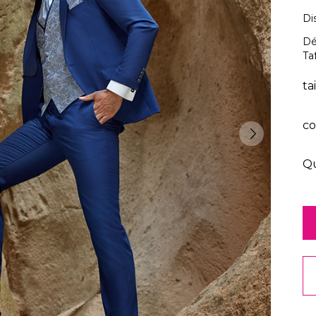
Di
Dé
Ta
ta
co
Qu