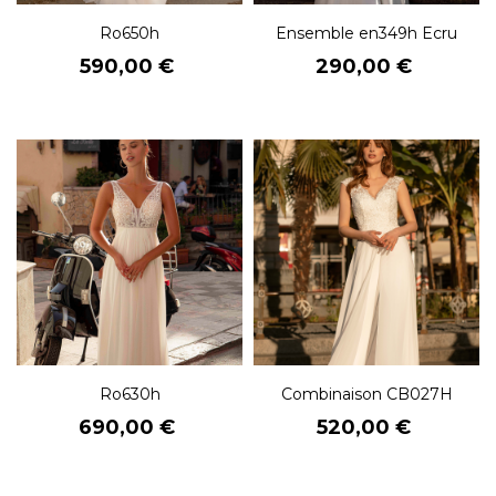
Ro650h
Ensemble en349h Ecru
Prix
Prix
590,00 €
290,00 €
Ro630h
Combinaison CB027H
Prix
Prix
690,00 €
520,00 €