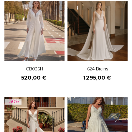
CB036H
624 Brains
Prix
Prix
520,00 €
1 295,00 €
-30%