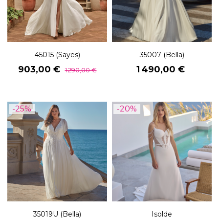
45015 (Sayes)
35007 (Bella)
Prix
Prix
Prix
903,00 €
1 490,00 €
1 290,00 €
de
base
-25%
-20%
35019U (Bella)
Isolde