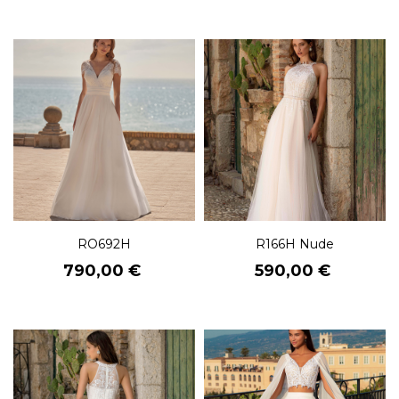
RO692H
R166H Nude
Prix
Prix
790,00 €
590,00 €