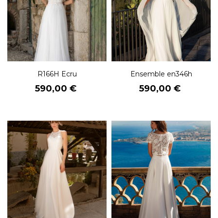
R166H Ecru
Ensemble en346h
Prix
Prix
590,00 €
590,00 €