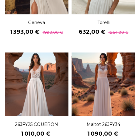
Geneva
Torelli
Prix
Prix
Prix
Prix
1 393,00 €
632,00 €
1 990,00 €
1 264,00 €
de
de
base
base
26JFY25 COUERON
Maltot 26JFY34
Prix
Prix
1 010,00 €
1 090,00 €