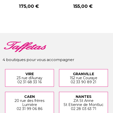
Prix
Prix
175,00 €
155,00 €
4 boutiques pour vous accompagner
VIRE
GRANVILLE
23 rue d'Aunay
152 rue Couraye
02 31 68 33 16
02 33 90 89 21
CAEN
NANTES
20 rue des frères
ZA St Anne
Lumière
St Etienne de Montluc
02 31 99 06 86
02 28 03 63 71