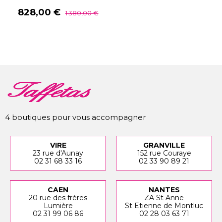
Prix
Prix
828,00 €
1 380,00 €
de
base
4 boutiques pour vous accompagner
VIRE
GRANVILLE
23 rue d'Aunay
152 rue Couraye
02 31 68 33 16
02 33 90 89 21
CAEN
NANTES
20 rue des frères
ZA St Anne
Lumière
St Etienne de Montluc
02 31 99 06 86
02 28 03 63 71