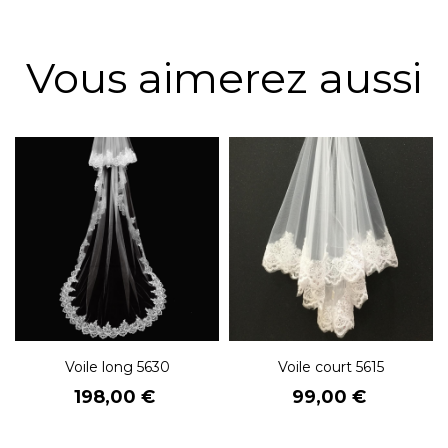
Vous aimerez aussi
Voile long 5630
Voile court 5615
Prix
Prix
198,00 €
99,00 €