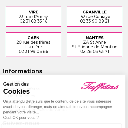
VIRE
GRANVILLE
23 rue d'Aunay
152 rue Couraye
02 31 68 33 16
02 33 90 89 21
CAEN
NANTES
20 rue des frères
ZA St Anne
Lumière
St Etienne de Montluc
02 31 99 06 86
02 28 03 63 71
Informations
A propos
Gestion des
Services Taffetas
Cookies
Nos boutiques
On a attendu d'être sûrs que le contenu de ce site vous intéresse
Mentions légales
avant de vous déranger, mais on aimerait bien vous accompagner
Conditions générales de Ventes
pendant votre visite...
C'est OK pour vous ?
Suivez-nous