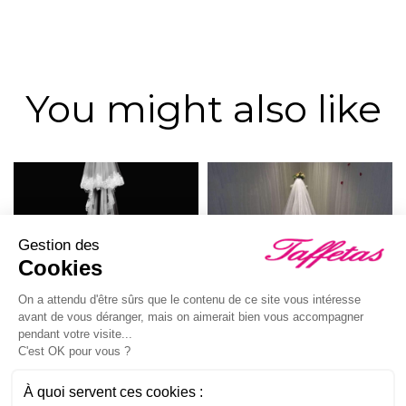
You might also like
Gestion des
Cookies
On a attendu d'être sûrs que le contenu de ce site vous intéresse
avant de vous déranger, mais on aimerait bien vous accompagner
pendant votre visite...
C'est OK pour vous ?
Voile long 5630
Voile long vl7050
À quoi servent ces cookies :
Price
Price
€198.00
€159.00