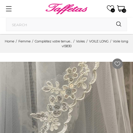
0
0
Home
Femme
Complétez votre tenue...
Voiles
VOILE LONG
Voile long
vl5830