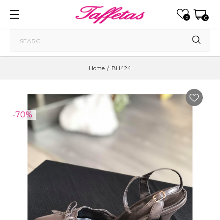
0
0
Home
BH424
-70%